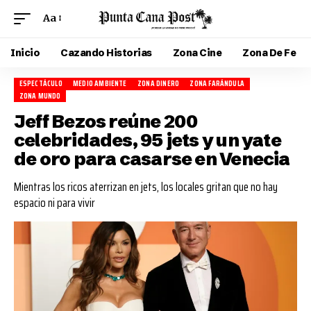
Aa
Inicio
Cazando Historias
Zona Cine
Zona De Fe
ESPECTÁCULO
MEDIO AMBIENTE
ZONA DINERO
ZONA FARÁNDULA
ZONA MUNDO
Jeff Bezos reúne 200
celebridades, 95 jets y un yate
de oro para casarse en Venecia
Mientras los ricos aterrizan en jets, los locales gritan que no hay
espacio ni para vivir