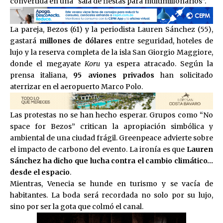
convertida en una “sala de fiestas para multimillonarios”.
La pareja, Bezos (61) y la periodista Lauren Sánchez (55),
gastará
millones de dólares
entre seguridad, hoteles de
lujo y la reserva completa de la isla San Giorgio Maggiore,
donde el megayate
Koru
ya espera atracado. Según la
prensa italiana,
95 aviones privados
han solicitado
aterrizar en el aeropuerto Marco Polo.
Las protestas no se han hecho esperar. Grupos como “No
space for Bezos” critican la apropiación simbólica y
ambiental de una ciudad frágil. Greenpeace advierte sobre
el impacto de carbono del evento. La ironía es que
Lauren
Sánchez ha dicho que lucha contra el cambio climático…
desde el espacio
.
Mientras, Venecia se hunde en turismo y se vacía de
habitantes. La boda será recordada no solo por su lujo,
sino por ser la gota que colmó el canal.