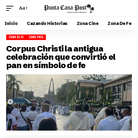
Aa
Inicio
Cazando Historias
Zona Cine
Zona De Fe
ZONA DE FE
ZONA PAÍS
Corpus Christi la antigua
celebración que convirtió el
pan en símbolo de fe