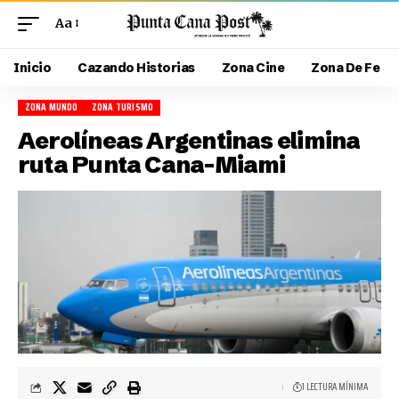
Aa
Inicio
Cazando Historias
Zona Cine
Zona De Fe
ZONA MUNDO
ZONA TURISMO
Aerolíneas Argentinas elimina
ruta Punta Cana–Miami
1 LECTURA MÍNIMA