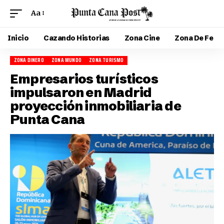
Aa
Inicio
Cazando Historias
Zona Cine
Zona De Fe
ZONA DINERO
ZONA MUNDO
ZONA TURISMO
Empresarios turísticos
impulsaron en Madrid
proyección inmobiliaria de
Punta Cana