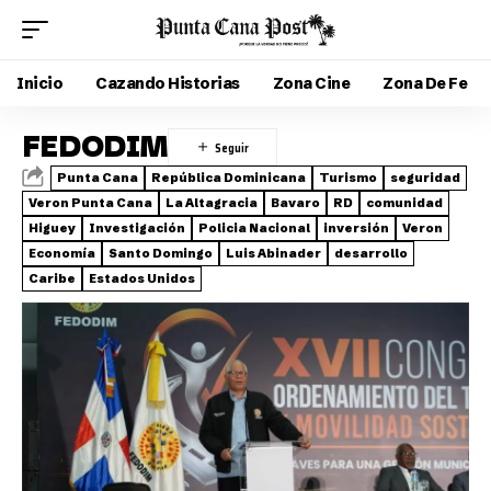
Inicio
Cazando Historias
Zona Cine
Zona De Fe
FEDODIM
Punta Cana
República Dominicana
Turismo
seguridad
Veron Punta Cana
La Altagracia
Bavaro
RD
comunidad
Higuey
Investigación
Policia Nacional
inversión
Veron
Economía
Santo Domingo
Luis Abinader
desarrollo
Caribe
Estados Unidos