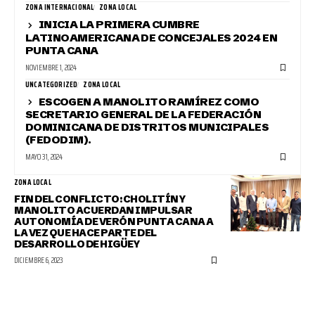
ZONA INTERNACIONAL
ZONA LOCAL
INICIA LA PRIMERA CUMBRE
LATINOAMERICANA DE CONCEJALES 2024 EN
PUNTA CANA
NOVIEMBRE 1, 2024
UNCATEGORIZED
ZONA LOCAL
ESCOGEN A MANOLITO RAMÍREZ COMO
SECRETARIO GENERAL DE LA FEDERACIÓN
DOMINICANA DE DISTRITOS MUNICIPALES
(FEDODIM).
MAYO 31, 2024
ZONA LOCAL
FIN DEL CONFLICTO: CHOLITÍN Y
MANOLITO ACUERDAN IMPULSAR
AUTONOMÍA DE VERÓN PUNTA CANA A
LA VEZ QUE HACE PARTE DEL
DESARROLLO DE HIGÜEY
DICIEMBRE 6, 2023