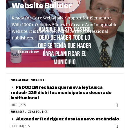
Website Builder
Ready for Core Web Vitals, Support for Elementor,
With 1000+ Options Allows to Create Any Imaginable
Website. It is the Perfect Choice for Professional
Publishers.
Explore Now
ZONA ACTUAL
ZONA LOCAL
FEDODIM rechaza que nueva ley busca
reducir 235 distritos municipales a decorado
institucional
JUNIO 11, 2025
ZONA LOCAL
ZONA POLITICA
Alexander Rodríguez desata nuevo escándalo
FEBRERO 20, 2025