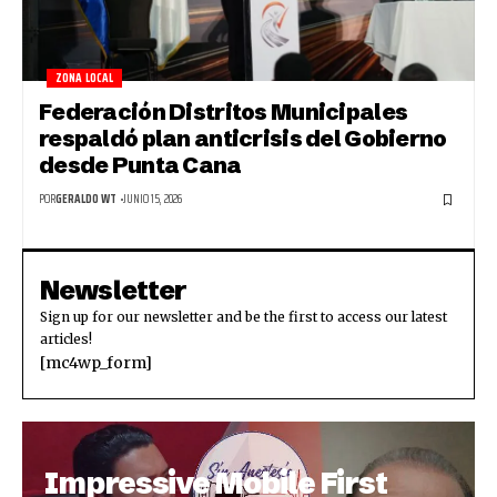
ZONA LOCAL
Federación Distritos Municipales
respaldó plan anticrisis del Gobierno
desde Punta Cana
POR
GERALDO WT
JUNIO 15, 2026
Newsletter
Sign up for our newsletter and be the first to access our latest
articles!
[mc4wp_form]
Impressive Mobile First