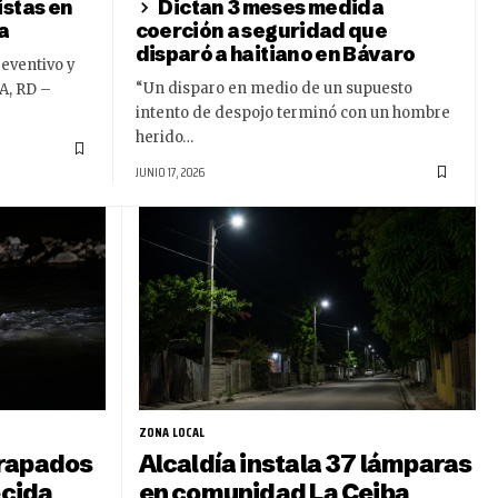
istas en
Dictan 3 meses medida
a
coerción a seguridad que
disparó a haitiano en Bávaro
reventivo y
“Un disparo en medio de un supuesto
A, RD –
intento de despojo terminó con un hombre
herido…
JUNIO 17, 2026
ZONA LOCAL
trapados
Alcaldía instala 37 lámparas
ecida
en comunidad La Ceiba