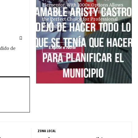
Elementor, With 1000+ Options Allows
to Create Any Imaginable Website. It is
the Perfect Choice for Professional
Publishers.
Explore Now
dido de
ZONA LOCAL