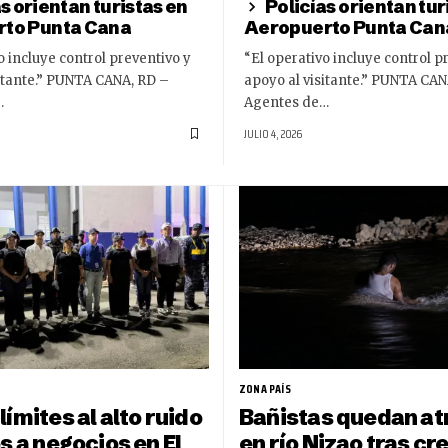
s orientan turistas en
Policías orientan tur
to Punta Cana
Aeropuerto Punta Can
o incluye control preventivo y
“El operativo incluye control p
itante.” PUNTA CANA, RD –
apoyo al visitante.” PUNTA CAN
…
Agentes de…
JULIO 4, 2026
ZONA PAÍS
ímites al alto ruido
Bañistas quedan a
s a negocios en El
en río Nizao tras cr