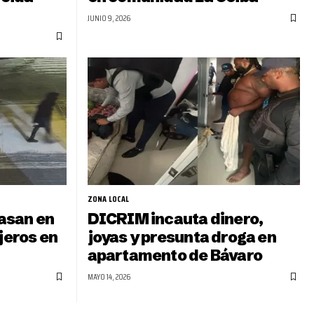
JUNIO 9, 2026
ZONA LOCAL
asan en
DICRIM incauta dinero,
jeros en
joyas y presunta droga en
apartamento de Bávaro
MAYO 14, 2026