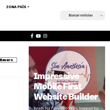
ZONA PAÍS
Ingresar
Bavaro
Impressive
Mobile First
Website Builder
Ready for Core Web Vitals, Support for