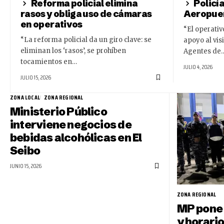
Reforma policial elimina
Policía
rasos y obliga uso de cámaras
Aeropuer
en operativos
“El operativ
“La reforma policial da un giro clave: se
apoyo al vis
eliminan los ‘rasos’, se prohíben
Agentes de
tocamientos en…
JULIO 4, 2026
JULIO 15, 2026
ZONA LOCAL
ZONA REGIONAL
Ministerio Público
interviene negocios de
bebidas alcohólicas en El
Seibo
JUNIO 15, 2026
ZONA REGIONAL
MP pone l
y horario