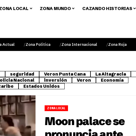
ZONA LOCAL
ZONA MUNDO
CAZANDO HISTORIAS
a Actual
Zona Politica
Zona Internacional
Zona Roja
o
seguridad
Veron Punta Cana
La Altagracia
olicia Nacional
inversión
Veron
Economía
Caribe
Estados Unidos
ZONA LOCAL
Moon palace se
pronuncia ante