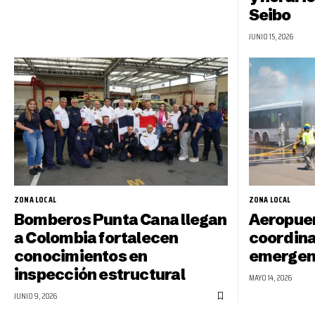
Seibo
JUNIO 15, 2026
ZONA LOCAL
ZONA LOCAL
Bomberos Punta Cana llegan
Aeropuer
a Colombia fortalecen
coordina
conocimientos en
emergen
inspección estructural
MAYO 14, 2026
JUNIO 9, 2026