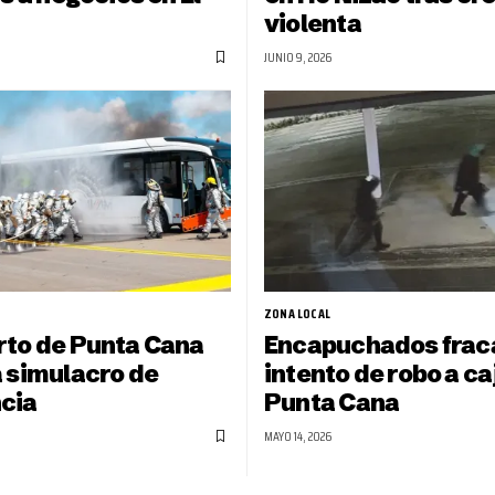
violenta
JUNIO 9, 2026
ZONA LOCAL
to de Punta Cana
Encapuchados frac
 simulacro de
intento de robo a ca
cia
Punta Cana
MAYO 14, 2026