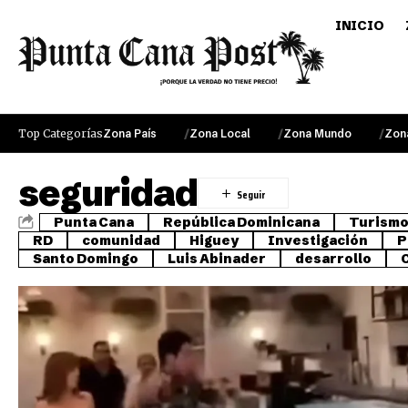
INICIO
Top Categorías
Zona País
Zona Local
Zona Mundo
Zon
seguridad
Punta Cana
República Dominicana
Turism
RD
comunidad
Higuey
Investigación
P
Santo Domingo
Luis Abinader
desarrollo