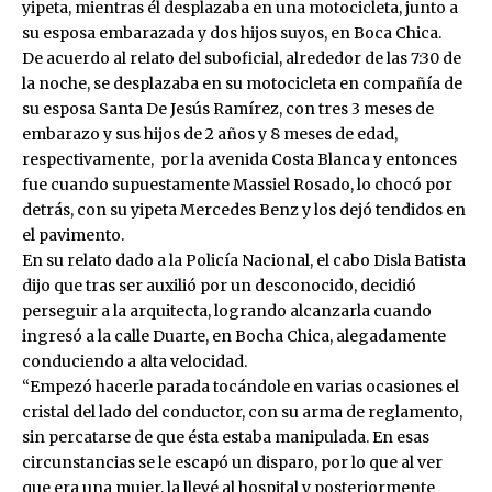
yipeta, mientras él desplazaba en una motocicleta, junto a
su esposa embarazada y dos hijos suyos, en Boca Chica.
De acuerdo al relato del suboficial, alrededor de las 7:30 de
la noche, se desplazaba en su motocicleta en compañía de
su esposa Santa De Jesús Ramírez, con tres 3 meses de
embarazo y sus hijos de 2 años y 8 meses de edad,
respectivamente, por la avenida Costa Blanca y entonces
fue cuando supuestamente Massiel Rosado, lo chocó por
detrás, con su yipeta Mercedes Benz y los dejó tendidos en
el pavimento.
En su relato dado a la Policía Nacional, el cabo Disla Batista
dijo que tras ser auxilió por un desconocido, decidió
perseguir a la arquitecta, logrando alcanzarla cuando
ingresó a la calle Duarte, en Bocha Chica, alegadamente
conduciendo a alta velocidad.
“Empezó hacerle parada tocándole en varias ocasiones el
cristal del lado del conductor, con su arma de reglamento,
sin percatarse de que ésta estaba manipulada. En esas
circunstancias se le escapó un disparo, por lo que al ver
que era una mujer, la llevé al hospital y posteriormente