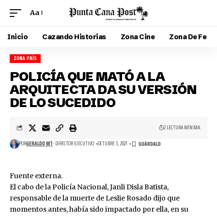
Aa
Inicio
Cazando Historias
Zona Cine
Zona De Fe
ZONA PAÍS
POLICÍA QUE MATÓ A LA
ARQUITECTA DA SU VERSIÓN
DE LO SUCEDIDO
2 LECTURA MÍNIMA
POR
GERALDO WT
- DIRECTOR EJECUTIVO
OCTUBRE 3, 2021
Fuente externa.
El cabo de la Policía Nacional, Janli Disla Batista,
responsable de la muerte de Leslie Rosado dijo que
momentos antes, había sido impactado por ella, en su