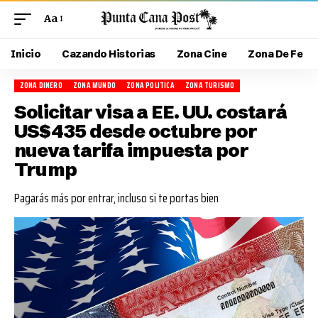
Aa
Inicio
Cazando Historias
Zona Cine
Zona De Fe
ZONA DINERO
ZONA MUNDO
ZONA POLITICA
ZONA TURISMO
Solicitar visa a EE. UU. costará
US$435 desde octubre por
nueva tarifa impuesta por
Trump
Pagarás más por entrar, incluso si te portas bien