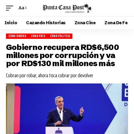
Aa
Inicio
Cazando Historias
Zona Cine
Zona De Fe
ZONA DINERO
ZONA PAÍS
ZONA POLITICA
Gobierno recupera RD$6,500
millones por corrupción y va
por RD$130 mil millones más
Cobran por robar, ahora toca cobrar por devolver