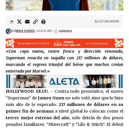
2 LECTURA MÍNIMA
POR
KARLA SILVERIO
JULIO 14, 2025
«Con capa nueva, rostro fresco y dirección renovada,
Superman resucita en taquilla con 217 millones de dólares,
marcando el regreso triunfal del héroe que muchos creían
enterrado por Marvel.»
HOLLYWOOD. EE.UU. –
Contra todo pronóstico, el nuevo
“Superman” de
James Gunn
no solo voló, sino que lo hizo
más alto de lo esperado:
217 millones de dólares en su
primer fin de semana
a nivel global lo colocan como el
tercer mejor estreno del año
, solo detrás de dos pesos
pesados familiares: “Minecraft” y “Lilo & Stitch”. El debut