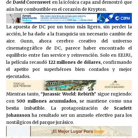
de
David Corenswet
en la icónica capa azul demostró que
aún hay combustible en el corazón de Krypton.
La apuesta de DC por un tono más ligero, sin perder la
acción, le ha dado a la franquicia un necesario cambio de
aire. Gunn, ahora cerebro creativo del universo
cinematográfico de DC, parece haber encontrado el
equilibrio entre fan service y reinvención. Solo en EE.UU.,
la película recaudó
122 millones de dólares
, confirmando
el apetito por superhéroes bien contados y mejor
ejecutados.
Mientras tanto,
“Jurassic World: Rebirth”
sigue rugiendo:
con
500 millones acumulados
, se mantiene como una
bestia imbatible. La protagonización de
Scarlett
Johansson
ha resultado ser un anzuelo efectivo para los
nostálgicos del parque jurásico.