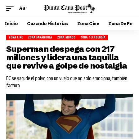
Aa
Inicio
Cazando Historias
Zona Cine
Zona De Fe
ZONA CINE
ZONA FARÁNDULA
ZONA MUNDO
ZONA TECNOLOGÍA
Superman despega con 217
millones y lidera una taquilla
que revive a golpe de nostalgia
DC se sacude el polvo con un vuelo que no solo emociona, también
factura