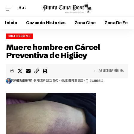
Aa
Inicio
Cazando Historias
Zona Cine
Zona De Fe
UNCATEGORIZED
Muere hombre en Cárcel
Preventiva de Higüey
3 LECTURA MÍNIMA
POR
GERALDO WT
- DIRECTOR EJECUTIVO
NOVIEMBRE 11, 2020