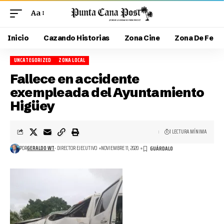
Aa
Inicio
Cazando Historias
Zona Cine
Zona De Fe
UNCATEGORIZED
ZONA LOCAL
Fallece en accidente
exempleada del Ayuntamiento
Higüey
1 LECTURA MÍNIMA
POR
GERALDO WT
- DIRECTOR EJECUTIVO
NOVIEMBRE 11, 2020