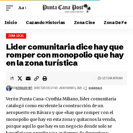
Aa
Inicio
Cazando Historias
Zona Cine
Zona De Fe
ZONA LOCAL
Lider comunitaria dice hay que
romper con monopolio que hay
en la zona turística
1 LECTURA MÍNIMA
POR
GERALDO WT
- DIRECTOR EJECUTIVO
NOVIEMBRE 6, 2020
Verón Punta Cana-Cynthia Miliano, líder comunitaria
catalogó como excelente la construcción de un
aeropuerto en Bávaro y que «hay que romper con el
monopolio que hay en esta zona y quitarnos la venda,
porque aquí lo que hay es un negocio donde solo se
beneficia un grupito y ya es tiempo de despertar y