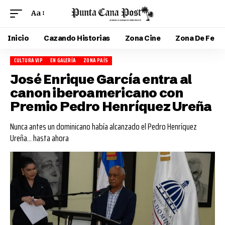
Aa
Inicio
Cazando Historias
Zona Cine
Zona De Fe
CULTURA VIP
EN GALERÍA
ZONA PAÍS
José Enrique García entra al
canon iberoamericano con
Premio Pedro Henríquez Ureña
Nunca antes un dominicano había alcanzado el Pedro Henríquez
Ureña… hasta ahora