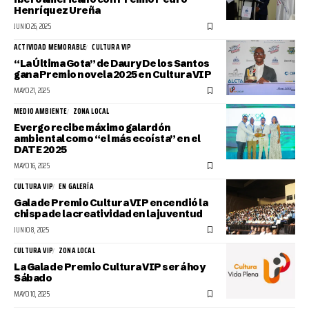
Henríquez Ureña
JUNIO 26, 2025
ACTIVIDAD MEMORABLE
CULTURA VIP
“La Última Gota” de Daury De los Santos
gana Premio novela 2025 en Cultura VIP
MAYO 21, 2025
MEDIO AMBIENTE
ZONA LOCAL
Evergo recibe máximo galardón
ambiental como “el más ecoísta” en el
DATE 2025
MAYO 16, 2025
CULTURA VIP
EN GALERÍA
Gala de Premio Cultura VIP encendió la
chispa de la creatividad en la juventud
JUNIO 8, 2025
CULTURA VIP
ZONA LOCAL
La Gala de Premio Cultura VIP será hoy
Sábado
MAYO 10, 2025