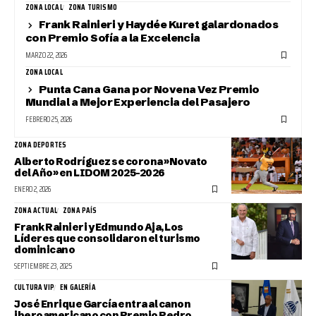
ZONA LOCAL
ZONA TURISMO
Frank Rainieri y Haydée Kuret galardonados
con Premio Sofía a la Excelencia
MARZO 22, 2026
ZONA LOCAL
Punta Cana Gana por Novena Vez Premio
Mundial a Mejor Experiencia del Pasajero
FEBRERO 25, 2026
ZONA DEPORTES
Alberto Rodríguez se corona »Novato
del Año» en LIDOM 2025-2026
ENERO 2, 2026
ZONA ACTUAL
ZONA PAÍS
Frank Rainieri y Edmundo Aja, Los
Líderes que consolidaron el turismo
dominicano
SEPTIEMBRE 23, 2025
CULTURA VIP
EN GALERÍA
José Enrique García entra al canon
iberoamericano con Premio Pedro