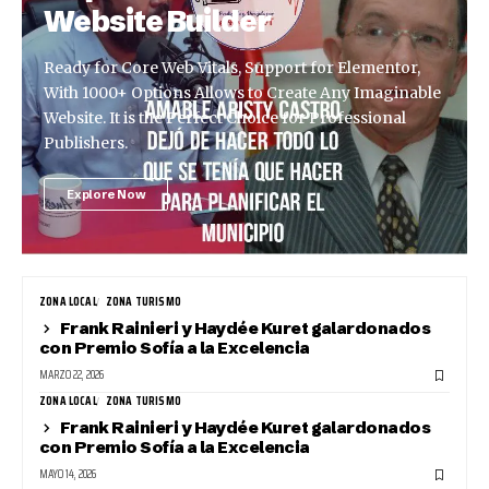
Website Builder
Ready for Core Web Vitals, Support for Elementor,
With 1000+ Options Allows to Create Any Imaginable
Website. It is the Perfect Choice for Professional
Publishers.
Explore Now
ZONA LOCAL
ZONA TURISMO
Frank Rainieri y Haydée Kuret galardonados
con Premio Sofía a la Excelencia
MARZO 22, 2026
ZONA LOCAL
ZONA TURISMO
Frank Rainieri y Haydée Kuret galardonados
con Premio Sofía a la Excelencia
MAYO 14, 2026