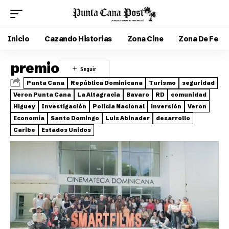
Inicio
Cazando Historias
Zona Cine
Zona De Fe
premio
Punta Cana
República Dominicana
Turismo
seguridad
Veron Punta Cana
La Altagracia
Bavaro
RD
comunidad
Higuey
Investigación
Policia Nacional
inversión
Veron
Economía
Santo Domingo
Luis Abinader
desarrollo
Caribe
Estados Unidos