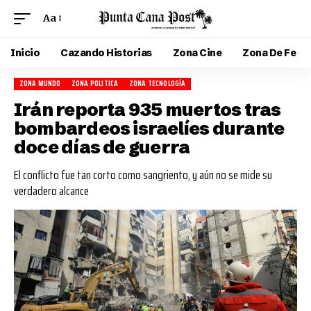
Aa
Inicio
Cazando Historias
Zona Cine
Zona De Fe
ZONA MUNDO
ZONA POLITICA
ZONA TECNOLOGÍA
Irán reporta 935 muertos tras
bombardeos israelíes durante
doce días de guerra
El conflicto fue tan corto como sangriento, y aún no se mide su
verdadero alcance