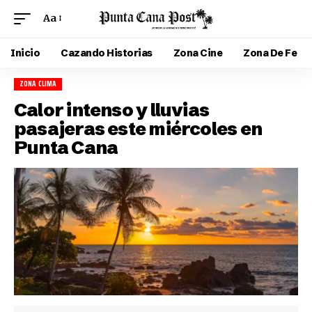
Aa
Inicio
Cazando Historias
Zona Cine
Zona De Fe
ZONA CLIMA
Calor intenso y lluvias
pasajeras este miércoles en
Punta Cana