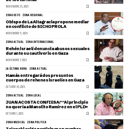
NOVIEMBRE 25, 2025
ZONA DE FE
ZONA REGIONAL
Obispo de La Altagracia propone mediar
en conflicto de SICHOPROLA
NOVIEMBRE 11, 2025
ZONA ACTUAL
ZONA INTERNACIONAL
Rehén israelí denuncia abusos sexuales
durante su cautiverio en Gaza
NOVIEMBRE 7, 2025
LA ÚLTIMA HORA
ZONA ACTUAL
Hamás entregará dos presuntos
cuerpos de rehenes israelíes en Gaza
OCTUBRE 30, 2025
ZONA ACTUAL
ZONA LOCAL
JUAN ACOSTA CONFIESA:* “Al principio
no quería a Manolito Ramírez en el PLD»
OCTUBRE 1, 2025
ZONA MUSICAL
ZONA POLITICA
Zelenski exige participar en cumbre