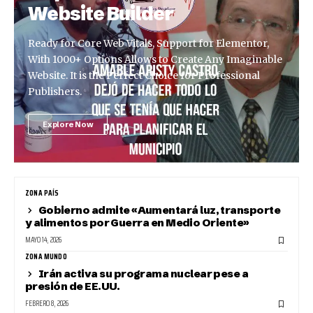
Website Builder
Ready for Core Web Vitals, Support for Elementor,
With 1000+ Options Allows to Create Any Imaginable
Website. It is the Perfect Choice for Professional
Publishers.
Explore Now
ZONA PAÍS
Gobierno admite «Aumentará luz, transporte
y alimentos por Guerra en Medio Oriente»
MAYO 14, 2026
ZONA MUNDO
Irán activa su programa nuclear pese a
presión de EE.UU.
FEBRERO 8, 2026