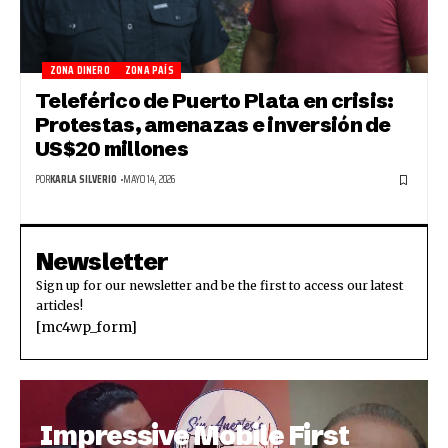
ZONA DINERO
ZONA PAÍS
Teleférico de Puerto Plata en crisis:
Protestas, amenazas e inversión de
US$20 millones
POR
KARLA SILVERIO
MAYO 14, 2026
Newsletter
Sign up for our newsletter and be the first to access our latest
articles!
[mc4wp_form]
Impressive Mobile First