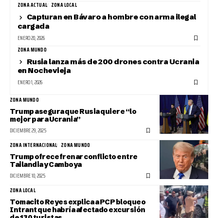
ZONA ACTUAL
ZONA LOCAL
Capturan en Bávaro a hombre con arma ilegal
cargada
ENERO 20, 2026
ZONA MUNDO
Rusia lanza más de 200 drones contra Ucrania
en Nochevieja
ENERO 1, 2026
ZONA MUNDO
Trump asegura que Rusia quiere “lo
mejor para Ucrania”
DICIEMBRE 29, 2025
ZONA INTERNACIONAL
ZONA MUNDO
Trump ofrece frenar conflicto entre
Tailandia y Camboya
DICIEMBRE 10, 2025
ZONA LOCAL
Tomacito Reyes explica a PCP bloqueo
Intrant que habría afectado excursión
de 130 turistas