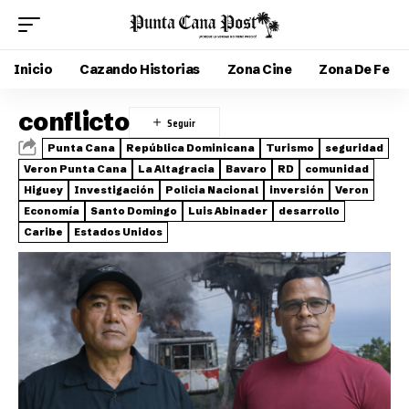
Inicio
Cazando Historias
Zona Cine
Zona De Fe
conflicto
Punta Cana
República Dominicana
Turismo
seguridad
Veron Punta Cana
La Altagracia
Bavaro
RD
comunidad
Higuey
Investigación
Policia Nacional
inversión
Veron
Economía
Santo Domingo
Luis Abinader
desarrollo
Caribe
Estados Unidos