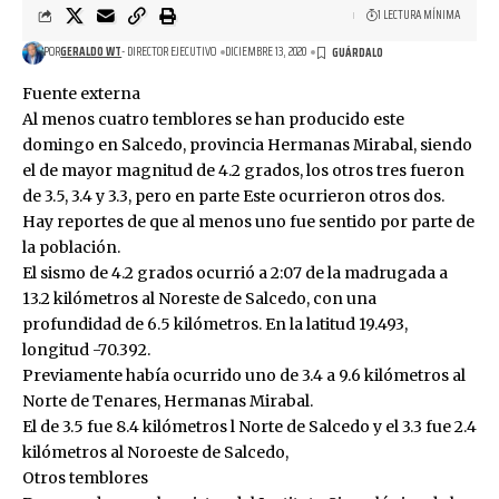
1 LECTURA MÍNIMA
POR
GERALDO WT
- DIRECTOR EJECUTIVO
DICIEMBRE 13, 2020
Fuente externa
Al menos cuatro temblores se han producido este
domingo en Salcedo, provincia Hermanas Mirabal, siendo
el de mayor magnitud de 4.2 grados, los otros tres fueron
de 3.5, 3.4 y 3.3, pero en parte Este ocurrieron otros dos.
Hay reportes de que al menos uno fue sentido por parte de
la población.
El sismo de 4.2 grados ocurrió a 2:07 de la madrugada a
13.2 kilómetros al Noreste de Salcedo, con una
profundidad de 6.5 kilómetros. En la latitud 19.493,
longitud -70.392.
Previamente había ocurrido uno de 3.4 a 9.6 kilómetros al
Norte de Tenares, Hermanas Mirabal.
El de 3.5 fue 8.4 kilómetros l Norte de Salcedo y el 3.3 fue 2.4
kilómetros al Noroeste de Salcedo,
Otros temblores