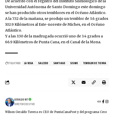
De acuerdo con el registro del Instituto Sismológico de la
Universidad Autónoma de Santo Domingo este domingo
se han producido otros temblores en el Océano Atlántico.
A la 7:32 de la mañana, se produjo un temblor de 3.6 grados
102.9 Kilómetros al Este-noreste de Miches, en el Océano
Atlántico.
Y a las 3:30 de la madrugada ocurrió uno de 3.4 grados a
66.9 Kilómetros de Punta Cana, en el Canal de la Mona.
ETIQUETADO:
LA VEGA
SALCEDO
SANTIAGO
SISMO
TEMBLOR DE TIERRA
GERALDO WT
DIRECTOR EJECUTIVO
Wilson Geraldo Tavera es CEO de PuntaCanaPost y del programa Cero