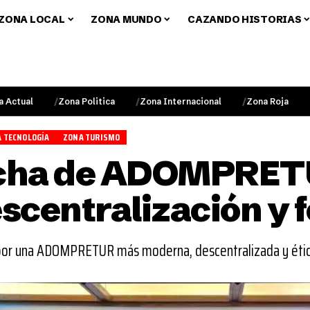
ZONA LOCAL
ZONA MUNDO
CAZANDO HISTORIAS
a Actual
Zona Politica
Zona Internacional
Zona Roja
 TECNOLOGÍA
ZONA TURISMO
cha de ADOMPRET
escentralización y
por una ADOMPRETUR más moderna, descentralizada y éti