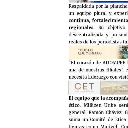
Respaldada por la planch
un equipo plural y exper
continua, fortalecimiento
regionales
. Su objetivo
descentralizada y presen
reales de los periodistas tur
“El corazón de ADOMPRETU
una de nuestras filiales”,
necesita liderazgo con visi
El equipo que la acompañ
ético
. Millizen Uribe ser
general; Ramón Chávez, f
suma un Comité de Ética 
figuras como Marivell Co