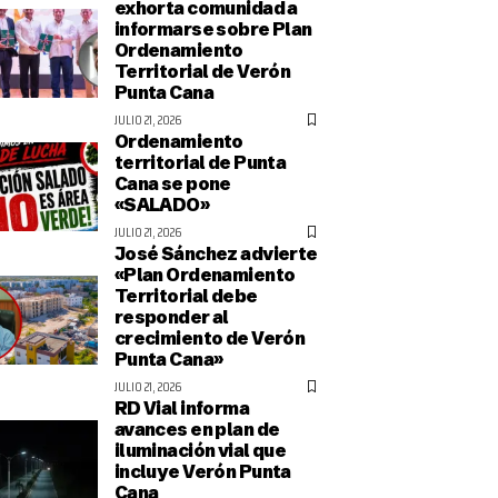
exhorta comunidad a
informarse sobre Plan
Ordenamiento
Territorial de Verón
Punta Cana
JULIO 21, 2026
Ordenamiento
territorial de Punta
Cana se pone
«SALADO»
JULIO 21, 2026
José Sánchez advierte
«Plan Ordenamiento
Territorial debe
responder al
crecimiento de Verón
Punta Cana»
JULIO 21, 2026
RD Vial informa
avances en plan de
iluminación vial que
incluye Verón Punta
Cana