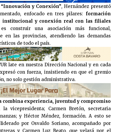
a
“Innovación y Conexión”
, Hernández presentó
imentado, enfocado en tres pilares:
formación
 institucional y conexión real con las filiales
 es construir una asociación más funcional,
te en las provincias, atendiendo las demandas
ísticos de todo el país.
R late en nuestra Dirección Nacional y en cada
 expresó con fuerza, insistiendo en que el gremio
ón, no solo gestión administrativa.
a combina experiencia, juventud y compromiso
á la vicepresidenta; Carmen Bretón, secretaria
inanzas; y Héctor Méndez, formación. A esto se
liderado por Osvaldo Soriano, acompañado por
ntreras y Carmen Luz Beato, que velará por el