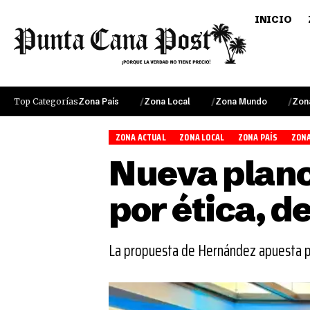
INICIO
Top Categorías
Zona País
Zona Local
Zona Mundo
Zon
ZONA ACTUAL
ZONA LOCAL
ZONA PAÍS
ZONA
Nueva plan
por ética, d
La propuesta de Hernández apuesta 