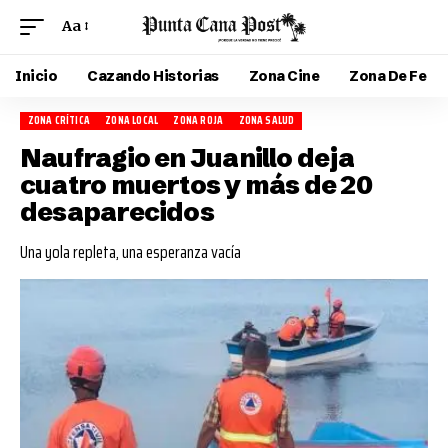
Aa
Inicio
Cazando Historias
Zona Cine
Zona De Fe
ZONA CRÍTICA
ZONA LOCAL
ZONA ROJA
ZONA SALUD
Naufragio en Juanillo deja
cuatro muertos y más de 20
desaparecidos
Una yola repleta, una esperanza vacía