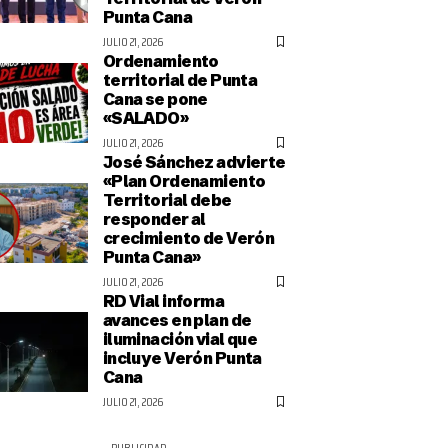
Punta Cana
JULIO 21, 2026
Ordenamiento
territorial de Punta
Cana se pone
«SALADO»
JULIO 21, 2026
José Sánchez advierte
«Plan Ordenamiento
Territorial debe
responder al
crecimiento de Verón
Punta Cana»
JULIO 21, 2026
RD Vial informa
avances en plan de
iluminación vial que
incluye Verón Punta
Cana
JULIO 21, 2026
- PUBLICIDAD -