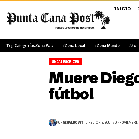
INICIO
Top Categorías
Zona País
Zona Local
Zona Mundo
Zon
UNCATEGORIZED
Muere Diego
fútbol
POR
GERALDO WT
- DIRECTOR EJECUTIVO
NOVIEMBRE 