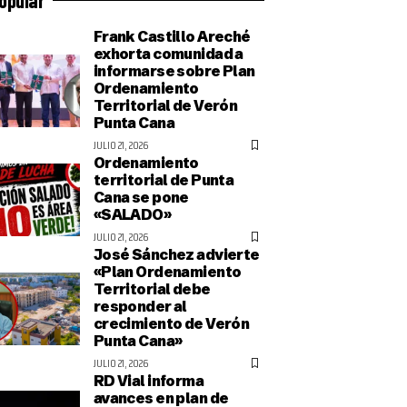
Frank Castillo Areché
exhorta comunidad a
informarse sobre Plan
Ordenamiento
Territorial de Verón
Punta Cana
JULIO 21, 2026
Ordenamiento
territorial de Punta
Cana se pone
«SALADO»
JULIO 21, 2026
José Sánchez advierte
«Plan Ordenamiento
Territorial debe
responder al
crecimiento de Verón
Punta Cana»
JULIO 21, 2026
RD Vial informa
avances en plan de