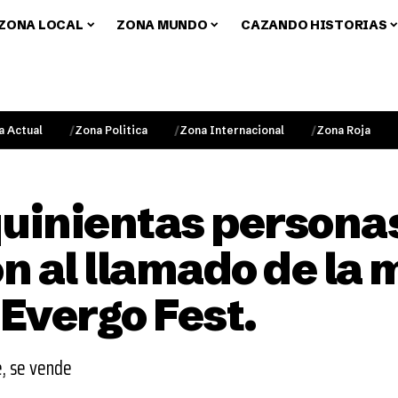
ZONA LOCAL
ZONA MUNDO
CAZANDO HISTORIAS
a Actual
Zona Politica
Zona Internacional
Zona Roja
quinientas persona
 al llamado de la 
 Evergo Fest.
e, se vende