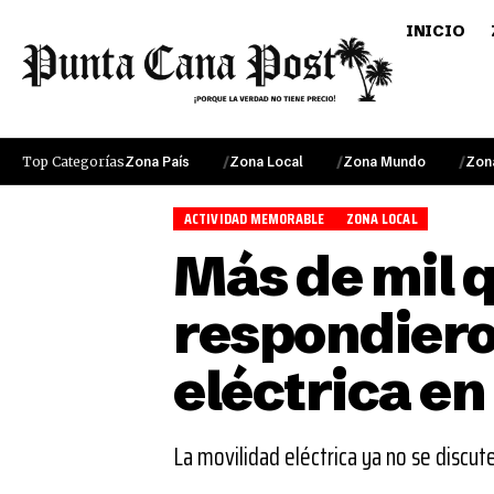
INICIO
Top Categorías
Zona País
Zona Local
Zona Mundo
Zon
ACTIVIDAD MEMORABLE
ZONA LOCAL
Más de mil 
respondieron
eléctrica en
La movilidad eléctrica ya no se discut