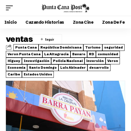
Inicio
Cazando Historias
Zona Cine
Zona De Fe
ventas
Punta Cana
República Dominicana
Turismo
seguridad
Veron Punta Cana
La Altagracia
Bavaro
RD
comunidad
Higuey
Investigación
Policia Nacional
inversión
Veron
Economía
Santo Domingo
Luis Abinader
desarrollo
Caribe
Estados Unidos