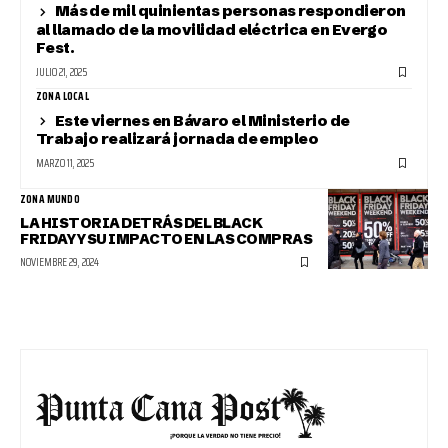
Más de mil quinientas personas respondieron
al llamado de la movilidad eléctrica en Evergo
Fest.
JULIO 21, 2025
ZONA LOCAL
Este viernes en Bávaro el Ministerio de
Trabajo realizará jornada de empleo
MARZO 11, 2025
ZONA MUNDO
LA HISTORIA DETRÁS DEL BLACK
FRIDAY Y SU IMPACTO EN LAS COMPRAS
NOVIEMBRE 29, 2024