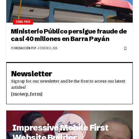
ZONA PAÍS
Ministerio Público persigue fraude de
casi 40 millones en Barra Payán
POR
REDACCIÓN PCP
FEBRERO 8, 2026
Newsletter
Sign up for our newsletter and be the first to access our latest
articles!
[mc4wp_form]
Impressive Mobile First
Website Builder