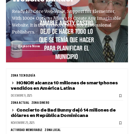
Ready for Core Web Vitals, Support for Elementor,
With 1000+ Options Allows to Create Any Imaginable
Website. It is the Perfect Choice for Professional
Publishers.
Explore Now
ZONA TECNOLOGÍA
HONOR alcanza 10 millones de smartphones
vendidos en América Latina
DICIEMBRE 9, 2025
ZONA ACTUAL
ZONA DINERO
Concierto de Bad Bunny dejó 14 millones de
dólares en República Dominicana
NOVIEMBRE 25, 2025
ACTIVIDAD MEMORABLE
ZONA LOCAL