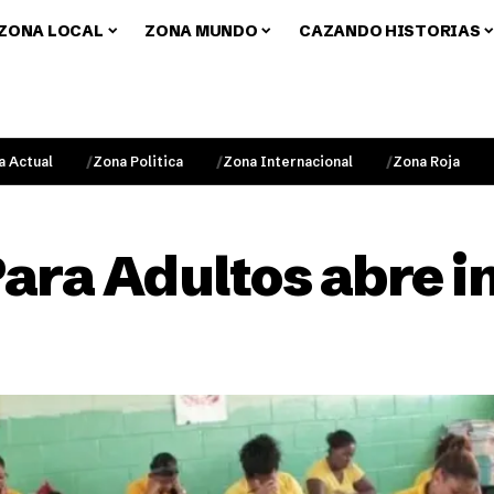
ZONA LOCAL
ZONA MUNDO
CAZANDO HISTORIAS
a Actual
Zona Politica
Zona Internacional
Zona Roja
ara Adultos abre i