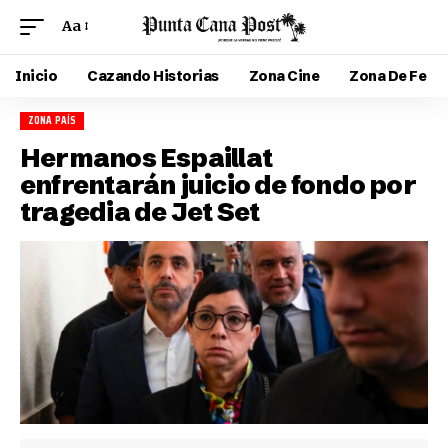
Aa
Inicio
Cazando Historias
Zona Cine
Zona De Fe
ZONA PAÍS
Hermanos Espaillat
enfrentarán juicio de fondo por
tragedia de Jet Set