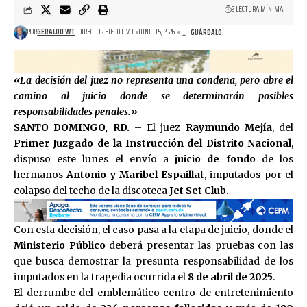
2 LECTURA MÍNIMA
POR
GERALDO WT
- DIRECTOR EJECUTIVO
JUNIO 15, 2026
«La decisión del juez no representa una condena, pero abre el
camino al juicio donde se determinarán posibles
responsabilidades penales.»
SANTO DOMINGO, RD.
– El juez
Raymundo Mejía
, del
Primer Juzgado de la Instrucción del Distrito Nacional
,
dispuso este lunes el envío a
juicio de fondo
de los
hermanos
Antonio y Maribel Espaillat
, imputados por el
colapso del techo de la discoteca
Jet Set Club
.
Con esta decisión, el caso pasa a la etapa de juicio, donde el
Ministerio Público
deberá presentar las pruebas con las
que busca demostrar la presunta responsabilidad de los
imputados en la tragedia ocurrida el
8 de abril de 2025
.
El derrumbe del emblemático centro de entretenimiento