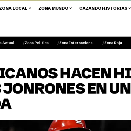
ZONA LOCAL
ZONA MUNDO
CAZANDO HISTORIAS
a Actual
Zona Politica
Zona Internacional
Zona Roja
ICANOS HACEN HI
3 JONRONES EN U
DA