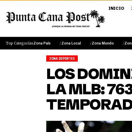
INICIO
Top Categorías
Zona País
Zona Local
Zona Mundo
Zon
ZONA DEPORTES
LOS DOMIN
LA MLB: 76
TEMPORA