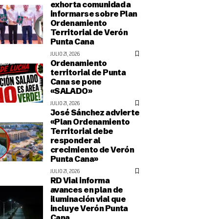
exhorta comunidad a
informarse sobre Plan
Ordenamiento
Territorial de Verón
Punta Cana
JULIO 21, 2026
Ordenamiento
territorial de Punta
Cana se pone
«SALADO»
JULIO 21, 2026
José Sánchez advierte
«Plan Ordenamiento
Territorial debe
responder al
crecimiento de Verón
Punta Cana»
JULIO 21, 2026
RD Vial informa
avances en plan de
iluminación vial que
incluye Verón Punta
Cana