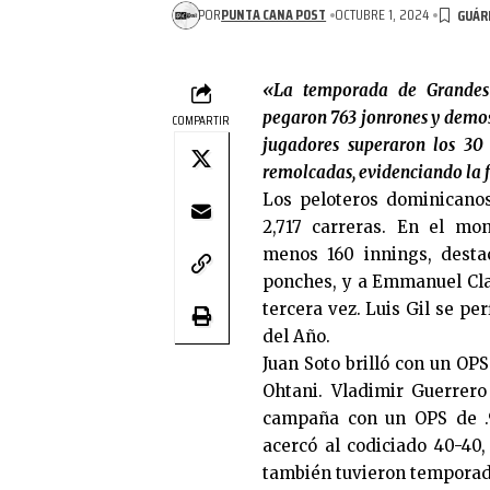
POR
PUNTA CANA POST
OCTUBRE 1, 2024
«La temporada de Grandes 
pegaron 763 jonrones y demost
COMPARTIR
jugadores superaron los 30 
remolcadas, evidenciando la 
Los peloteros dominicanos
2,717 carreras. En el mon
menos 160 innings, desta
ponches, y a Emmanuel Clas
tercera vez. Luis Gil se pe
del Año.
Juan Soto brilló con un OP
Ohtani. Vladimir Guerrero
campaña con un OPS de .9
acercó al codiciado 40-4
también tuvieron temporad