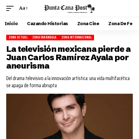
Aa
Inicio
Cazando Historias
Zona Cine
Zona De Fe
ZONA ACTUAL
ZONA FARÁNDULA
ZONA INTERNACIONAL
La televisión mexicana pierde a
Juan Carlos Ramírez Ayala por
aneurisma
Del drama televisivo a la innovación artística: una vida multifacética
se apaga de forma abrupta