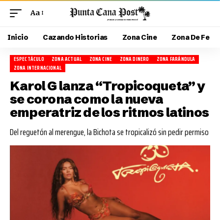
Aa
Inicio
Cazando Historias
Zona Cine
Zona De Fe
ESPECTÁCULO
ZONA ACTUAL
ZONA CINE
ZONA DINERO
ZONA FARÁNDULA
ZONA INTERNACIONAL
Karol G lanza “Tropicoqueta” y
se corona como la nueva
emperatriz de los ritmos latinos
Del reguetón al merengue, la Bichota se tropicalizó sin pedir permiso