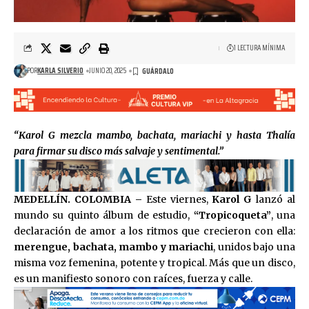
1 LECTURA MÍNIMA
POR
KARLA SILVERIO
JUNIO 20, 2025
“Karol G mezcla mambo, bachata, mariachi y hasta Thalía
para firmar su disco más salvaje y sentimental.”
MEDELLÍN. COLOMBIA –
Este viernes,
Karol G
lanzó al
mundo su quinto álbum de estudio,
“Tropicoqueta”
, una
declaración de amor a los ritmos que crecieron con ella:
merengue, bachata, mambo y mariachi
, unidos bajo una
misma voz femenina, potente y tropical. Más que un disco,
es un manifiesto sonoro con raíces, fuerza y calle.