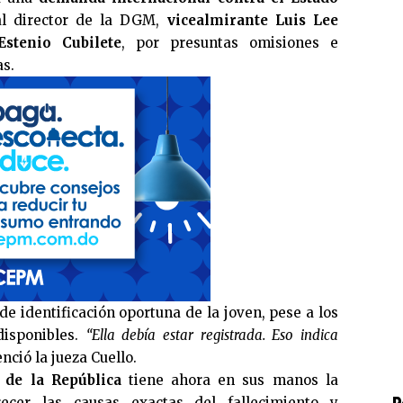
al director de la DGM,
vicealmirante Luis Lee
Estenio Cubilete
, por presuntas omisiones e
as.
de identificación oportuna de la joven, pese a los
disponibles.
“Ella debía estar registrada. Eso indica
nció la jueza Cuello.
 de la República
tiene ahora en sus manos la
P
recer las causas exactas del fallecimiento y