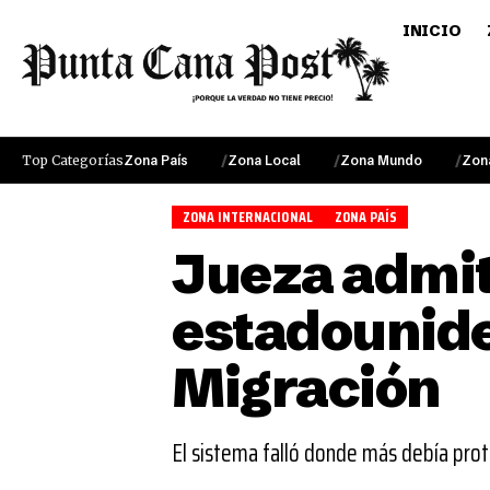
INICIO
Top Categorías
Zona País
Zona Local
Zona Mundo
Zon
ZONA INTERNACIONAL
ZONA PAÍS
Jueza admit
estadounide
Migración
El sistema falló donde más debía prot