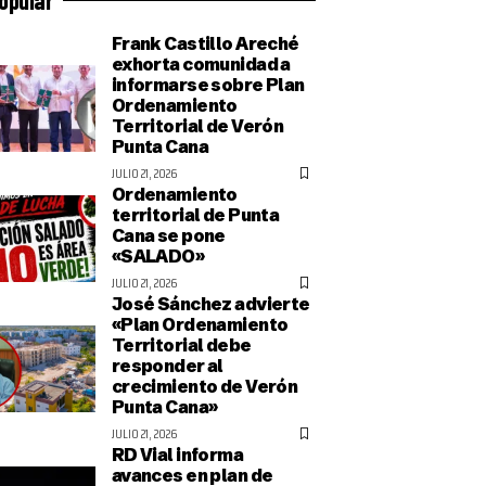
Frank Castillo Areché
exhorta comunidad a
informarse sobre Plan
Ordenamiento
Territorial de Verón
Punta Cana
JULIO 21, 2026
Ordenamiento
territorial de Punta
Cana se pone
«SALADO»
JULIO 21, 2026
José Sánchez advierte
«Plan Ordenamiento
Territorial debe
responder al
crecimiento de Verón
Punta Cana»
JULIO 21, 2026
RD Vial informa
avances en plan de