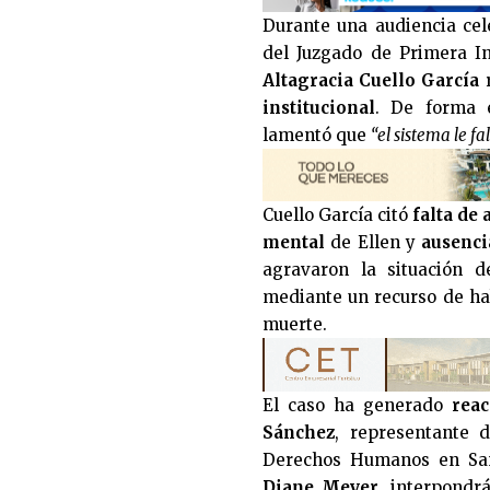
Durante una audiencia ce
del Juzgado de Primera In
Altagracia Cuello García
r
institucional
. De forma e
lamentó que
“el sistema le fa
Cuello García citó
falta de
mental
de Ellen y
ausenci
agravaron la situación d
mediante un recurso de ha
muerte.
El caso ha generado
reac
Sánchez
, representante 
Derechos Humanos en San 
Diane Meyer
, interpond