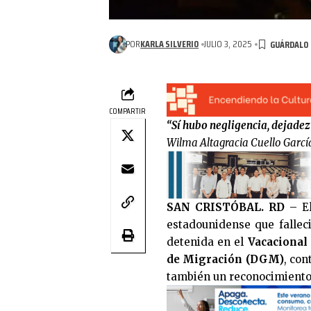
POR
KARLA SILVERIO
JULIO 3, 2025
COMPARTIR
“Sí hubo negligencia, dejadez
Wilma Altagracia Cuello García
SAN CRISTÓBAL. RD
– El
estadounidense que fallec
detenida en el
Vacacional
de Migración (DGM)
, co
también un reconocimiento j