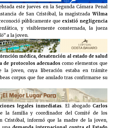
lebrada este jueves en la Segunda Cámara Penal
stancia de San Cristóbal, la magistrada
Wilma
econoció públicamente que
existió negligencia
nfática, y visiblemente consternada, la jueza
lló”
a la joven.
 atención médica, desatención al estado de salud
a de protocolos adecuados
como elementos que
e la joven, cuya liberación estaba en trámite
beas corpus que fue anulado tras confirmarse su
ciones legales inmediatas
. El abogado
Carlos
de la familia y coordinador del Comité de los
Cristóbal, informó que la madre de la joven,
rá una
demanda internacional contra el Estado