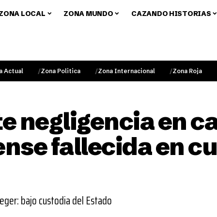
ZONA LOCAL
ZONA MUNDO
CAZANDO HISTORIAS
a Actual
Zona Politica
Zona Internacional
Zona Roja
e negligencia en c
nse fallecida en cu
eger: bajo custodia del Estado