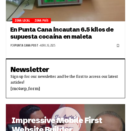
ZONA LOCAL
ZONA PAÍS
En Punta Cana incautan 6.5 kilos de
supuesta cocaína en maleta
POR
PUNTA CANA POST
ABRIL 16, 2025
Newsletter
Sign up for our newsletter and be the first to access our latest
articles!
[mc4wp_form]
Impressive Mobile First
Website Builder