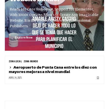
Ready for Core Web Vitals, Support for Elementor,
With 1000+ Options Allows to Create Any Imaginable
Website. It is the Perfect Choice for Professional
Publishers.
Explore Now
ZONA LOCAL
ZONA MUNDO
Aeropuerto de Punta Cana entre los diez con
mayores mejoras a nivel mundial
ABRIL 14, 2025