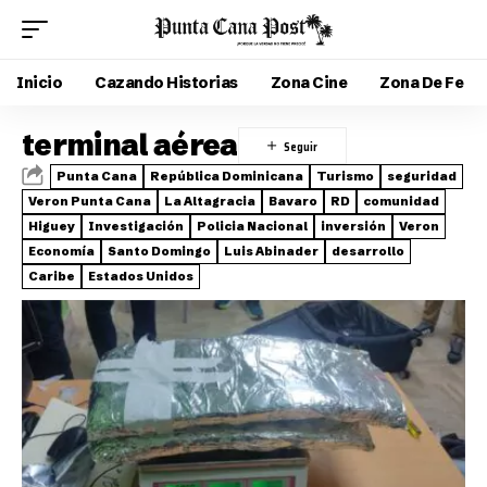
Inicio
Cazando Historias
Zona Cine
Zona De Fe
terminal aérea
Punta Cana
República Dominicana
Turismo
seguridad
Veron Punta Cana
La Altagracia
Bavaro
RD
comunidad
Higuey
Investigación
Policia Nacional
inversión
Veron
Economía
Santo Domingo
Luis Abinader
desarrollo
Caribe
Estados Unidos