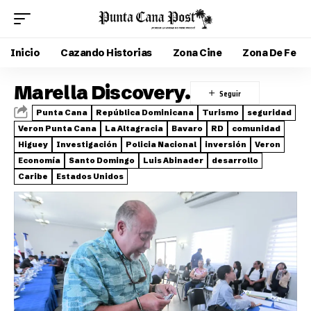
Inicio
Cazando Historias
Zona Cine
Zona De Fe
Marella Discovery.
Punta Cana
República Dominicana
Turismo
seguridad
Veron Punta Cana
La Altagracia
Bavaro
RD
comunidad
Higuey
Investigación
Policia Nacional
inversión
Veron
Economía
Santo Domingo
Luis Abinader
desarrollo
Caribe
Estados Unidos