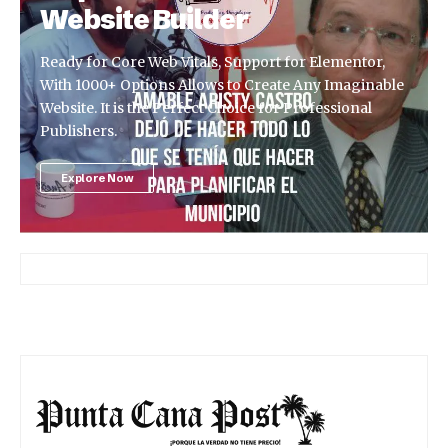
Website Builder
Ready for Core Web Vitals, Support for Elementor,
With 1000+ Options Allows to Create Any Imaginable
Website. It is the Perfect Choice for Professional
Publishers.
Explore Now