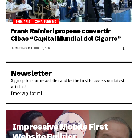
ZONA PAÍS
ZONA TURISMO
Frank Rainieri propone convertir
Cibao “Capital Mundial del Cigarro”
POR
GERALDO WT
JUNIO 9, 2026
Newsletter
Sign up for our newsletter and be the first to access our latest
articles!
[mc4wp_form]
Impressive Mobile First
Website Builder