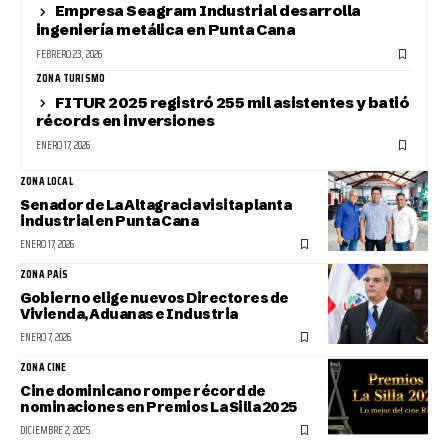
Empresa Seagram Industrial desarrolla
ingeniería metálica en Punta Cana
FEBRERO 23, 2026
ZONA TURISMO
FITUR 2025 registró 255 mil asistentes y batió
récords en inversiones
ENERO 17, 2026
ZONA LOCAL
Senador de La Altagracia visita planta
industrial en Punta Cana
ENERO 17, 2026
ZONA PAÍS
Gobierno elige nuevos Directores de
Vivienda, Aduanas e Industria
ENERO 7, 2026
ZONA CINE
Cine dominicano rompe récord de
nominaciones en Premios La Silla 2025
DICIEMBRE 2, 2025