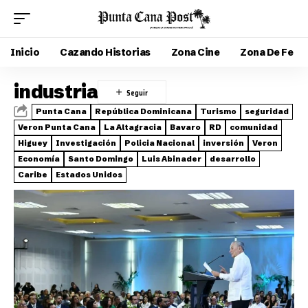
Inicio
Cazando Historias
Zona Cine
Zona De Fe
industria
Punta Cana
República Dominicana
Turismo
seguridad
Veron Punta Cana
La Altagracia
Bavaro
RD
comunidad
Higuey
Investigación
Policia Nacional
inversión
Veron
Economía
Santo Domingo
Luis Abinader
desarrollo
Caribe
Estados Unidos