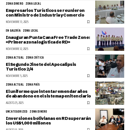
ZONA DINERO
ZONA LOCAL
Empresarios Turísticos se reunieron
con Ministro de Industria y Comercio
NOVIEMBRE 13, 2025
EN GALERÍA
ZONA LOCAL
Inauguran Punta Cana Free Trade Zone:
«Primera zona logística de RD»
NOVIEMBRE 12, 2025
ZONA ACTUAL
ZONA CRÍTICA
El Segundo Jinete del Apocalipsis
Turístico 2/4
NOVIEMBRE 5, 2025
ZONA ACTUAL
ZONA PAÍS
El uniforme que intenta remendar años
de abandono en el sistema penitenciario
AGOSTO 25, 2025
UNCATEGORIZED
ZONA DINERO
Inversiones bolivianas en RD superarán
los US$1,000 millones
AGOSTO 15, 2025