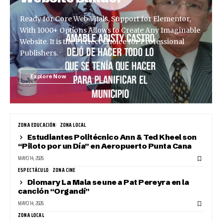
Ready for Core Web Vitals, Support for Elementor,
With 1000+ Options Allows to Create Any Imaginable
Website. It is the Perfect Choice for Professional
Publishers.
Explore Now
ZONA EDUCACIÓN
ZONA LOCAL
Estudiantes Politécnico Ann & Ted Kheel son
“Piloto por un Día” en Aeropuerto Punta Cana
MAYO 14, 2026
ESPECTÁCULO
ZONA CINE
Diomary La Mala se une a Pat Pereyra en la
canción “Organdí”
MAYO 14, 2026
ZONA LOCAL