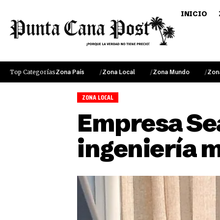
INICIO
Top Categorías
Zona País
Zona Local
Zona Mundo
Zon
ZONA LOCAL
Empresa Sea
ingeniería 