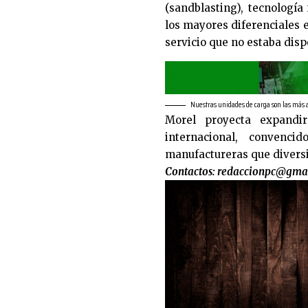
(sandblasting), tecnología
los mayores diferenciales e
servicio que no estaba disp
Nuestras unidades de carga son las más
Morel proyecta expandir
internacional, convenc
manufactureras que divers
Contactos:
redaccionpc@gma