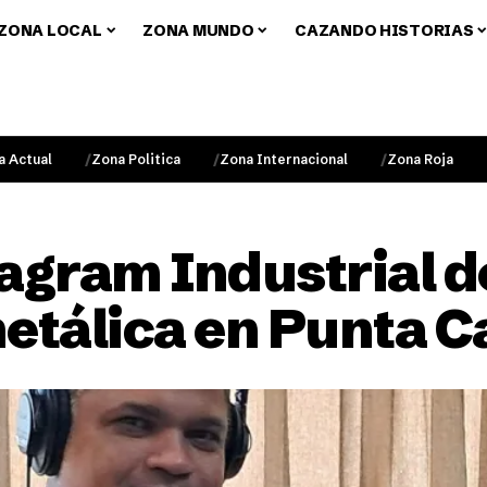
ZONA LOCAL
ZONA MUNDO
CAZANDO HISTORIAS
a Actual
Zona Politica
Zona Internacional
Zona Roja
gram Industrial d
metálica en Punta 