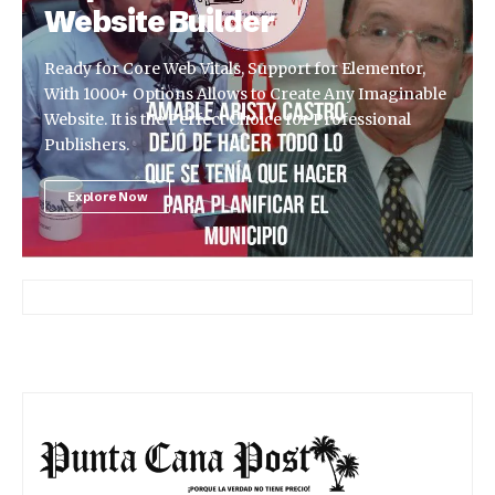
Website Builder
Ready for Core Web Vitals, Support for Elementor,
With 1000+ Options Allows to Create Any Imaginable
Website. It is the Perfect Choice for Professional
Publishers.
Explore Now