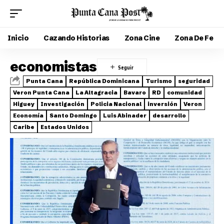
Inicio
Cazando Historias
Zona Cine
Zona De Fe
economistas
Punta Cana
República Dominicana
Turismo
seguridad
Veron Punta Cana
La Altagracia
Bavaro
RD
comunidad
Higuey
Investigación
Policia Nacional
inversión
Veron
Economía
Santo Domingo
Luis Abinader
desarrollo
Caribe
Estados Unidos