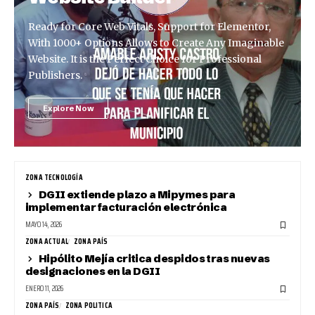
Ready for Core Web Vitals, Support for Elementor,
With 1000+ Options Allows to Create Any Imaginable
Website. It is the Perfect Choice for Professional
Publishers.
Explore Now
ZONA TECNOLOGÍA
DGII extiende plazo a Mipymes para
implementar facturación electrónica
MAYO 14, 2026
ZONA ACTUAL
ZONA PAÍS
Hipólito Mejía critica despidos tras nuevas
designaciones en la DGII
ENERO 11, 2026
ZONA PAÍS
ZONA POLITICA