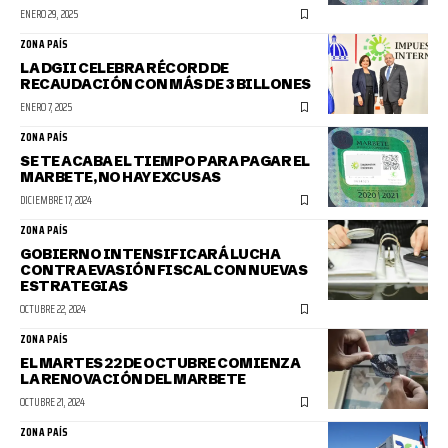
ENERO 29, 2025
ZONA PAÍS
LA DGII CELEBRA RÉCORD DE
RECAUDACIÓN CON MÁS DE 3 BILLONES
ENERO 7, 2025
ZONA PAÍS
SE TE ACABA EL TIEMPO PARA PAGAR EL
MARBETE, NO HAY EXCUSAS
DICIEMBRE 17, 2024
ZONA PAÍS
GOBIERNO INTENSIFICARÁ LUCHA
CONTRA EVASIÓN FISCAL CON NUEVAS
ESTRATEGIAS
OCTUBRE 22, 2024
ZONA PAÍS
EL MARTES 22 DE OCTUBRE COMIENZA
LA RENOVACIÓN DEL MARBETE
OCTUBRE 21, 2024
ZONA PAÍS