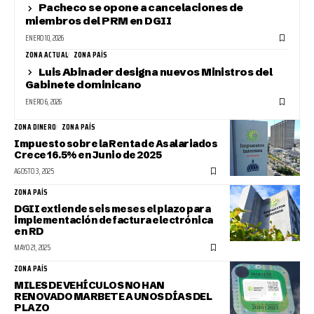
Pacheco se opone a cancelaciones de
miembros del PRM en DGII
ENERO 10, 2026
ZONA ACTUAL
ZONA PAÍS
Luis Abinader designa nuevos Ministros del
Gabinete dominicano
ENERO 6, 2026
ZONA DINERO
ZONA PAÍS
Impuesto sobre la Renta de Asalariados
Crece 16.5% en Junio de 2025
AGOSTO 3, 2025
ZONA PAÍS
DGII extiende seis meses el plazo para
implementación de factura electrónica
en RD
MAYO 21, 2025
ZONA PAÍS
MILES DE VEHÍCULOS NO HAN
RENOVADO MARBETE A UNOS DÍAS DEL
PLAZO