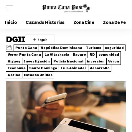
Inicio
Cazando Historias
Zona Cine
Zona De Fe
DGII
Punta Cana
República Dominicana
Turismo
seguridad
Veron Punta Cana
La Altagracia
Bavaro
RD
comunidad
Higuey
Investigación
Policia Nacional
inversión
Veron
Economía
Santo Domingo
Luis Abinader
desarrollo
Caribe
Estados Unidos