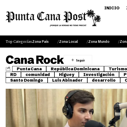
INICIO
Top Categorías
Zona País
Zona Local
Zona Mundo
Zon
Cana Rock
Punta Cana
República Dominicana
Turism
RD
comunidad
Higuey
Investigación
P
Santo Domingo
Luis Abinader
desarrollo