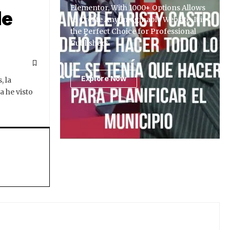
Elementor, With 1000+ Options Allows
de
to Create Any Imaginable Website. It is
the Perfect Choice for Professional
Publishers.
Explore Now
, la
a he visto