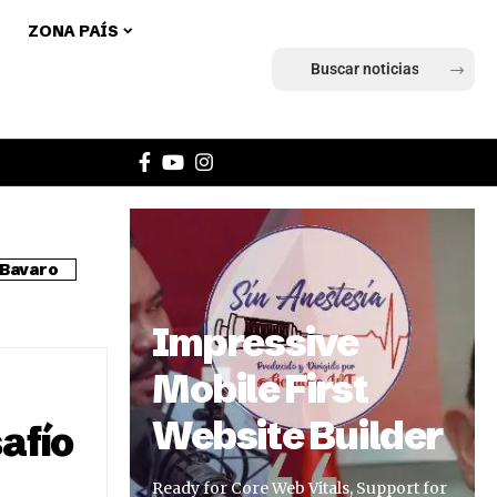
ZONA PAÍS
Ingresar
Bavaro
Impressive
Mobile First
Website Builder
afío
Ready for Core Web Vitals, Support for