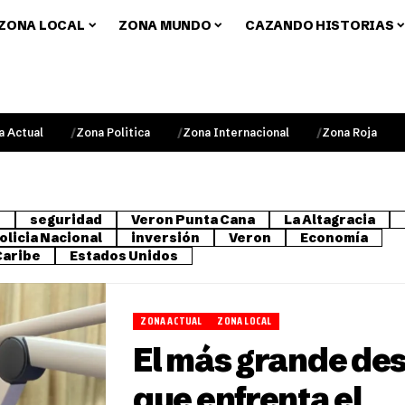
ZONA LOCAL
ZONA MUNDO
CAZANDO HISTORIAS
a Actual
Zona Politica
Zona Internacional
Zona Roja
o
seguridad
Veron Punta Cana
La Altagracia
olicia Nacional
inversión
Veron
Economía
Caribe
Estados Unidos
ZONA ACTUAL
ZONA LOCAL
El más grande des
que enfrenta el