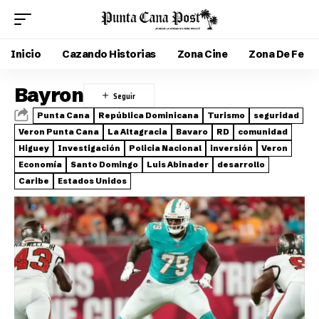
Inicio
Cazando Historias
Zona Cine
Zona De Fe
Bayron
Punta Cana
República Dominicana
Turismo
seguridad
Veron Punta Cana
La Altagracia
Bavaro
RD
comunidad
Higuey
Investigación
Policia Nacional
inversión
Veron
Economía
Santo Domingo
Luis Abinader
desarrollo
Caribe
Estados Unidos