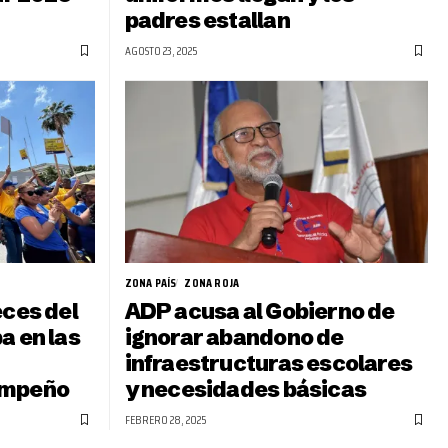
padres estallan
AGOSTO 23, 2025
ZONA PAÍS
ZONA ROJA
eces del
ADP acusa al Gobierno de
a en las
ignorar abandono de
infraestructuras escolares
empeño
y necesidades básicas
FEBRERO 28, 2025