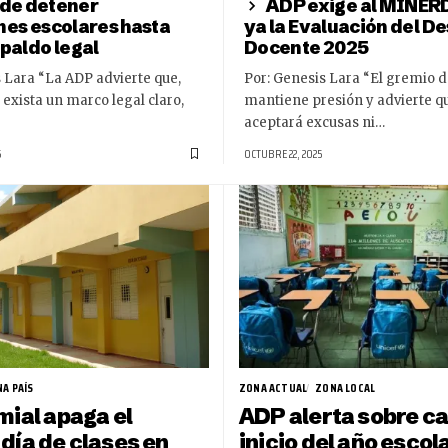
de detener
ADP exige al MINERD
nes escolares hasta
ya la Evaluación del 
paldo legal
Docente 2025
 Lara “La ADP advierte que,
Por: Genesis Lara “El gremio 
exista un marco legal claro,
mantiene presión y advierte q
aceptará excusas ni…
5
OCTUBRE 22, 2025
A PAÍS
ZONA ACTUAL
ZONA LOCAL
mial apaga el
ADP alerta sobre ca
día de clases en
inicio del año escol