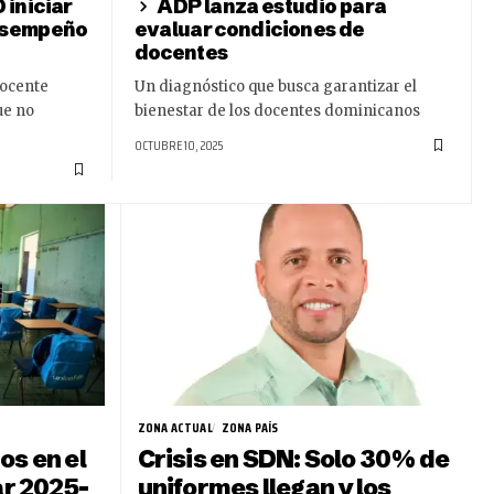
 iniciar
ADP lanza estudio para
Desempeño
evaluar condiciones de
docentes
docente
Un diagnóstico que busca garantizar el
ue no
bienestar de los docentes dominicanos
OCTUBRE 10, 2025
ZONA ACTUAL
ZONA PAÍS
os en el
Crisis en SDN: Solo 30 % de
ar 2025-
uniformes llegan y los