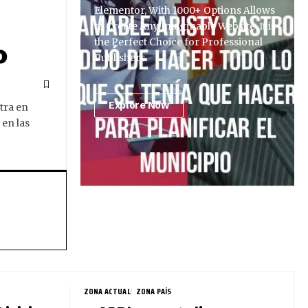
Elementor, With 1000+ Options Allows
to Create Any Imaginable Website. It is
the Perfect Choice for Professional
o
Publishers.
Explore Now
tra en
 en las
ZONA ACTUAL
ZONA PAÍS