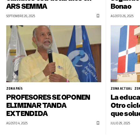
ARS SEMMA
Bonao
SEPTIEMBRE 26, 2025
AGOSTO 26, 2025
ZONA PAÍS
ZONA ACTUAL
ZON
PROFESORES SE OPONEN
La educa
ELIMINAR TANDA
Otro cic
EXTENDIDA
que solu
AGOSTO 4, 2025
JULIO 29, 2025