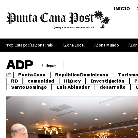
INICIO
Top Categorías
Zona País
Zona Local
Zona Mundo
Zon
ADP
Punta Cana
República Dominicana
Turism
RD
comunidad
Higuey
Investigación
P
Santo Domingo
Luis Abinader
desarrollo