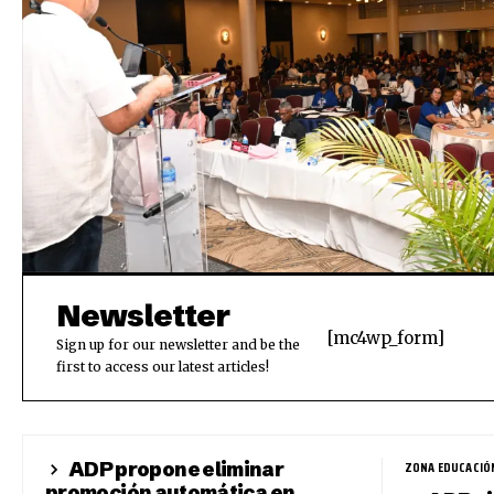
Newsletter
[mc4wp_form]
Sign up for our newsletter and be the
first to access our latest articles!
ADP propone eliminar
ZONA EDUCACIÓ
promoción automática en