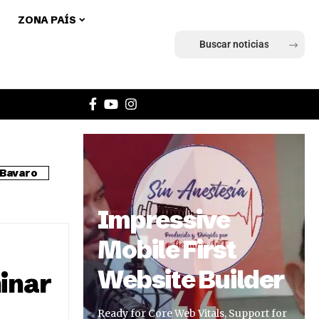
ZONA PAÍS
Ingresar
Bavaro
Impressive
Mobile First
Website Builder
inar
Ready for Core Web Vitals, Support for