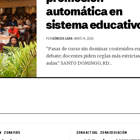
automática en
sistema educativ
POR
GÉNESIS LARA
MAYO 14, 2026
“Pasar de curso sin dominar contenidos en
debate; docentes piden reglas más estrictas
aulas.” SANTO DOMINGO, RD…
N
ZONA PAÍS
ZONA ACTUAL
ZONA EDUCACIÓN