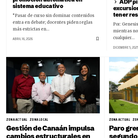
ADP pi
sistema educativo
excursio
tener res
“Pasar de curso sin dominar contenidos
entra en debate; docentes piden reglas
Por: Genesis
más estrictas en…
mientras no 
cualquier…
ABRIL 16, 2026
DICIEMBRE 5, 202
ZONA ACTUAL
ZONA LOCAL
ZONA ACTUAL
ZON
Gestión de Canaán impulsa
Paro gre
cambios estructurales en
segundo 