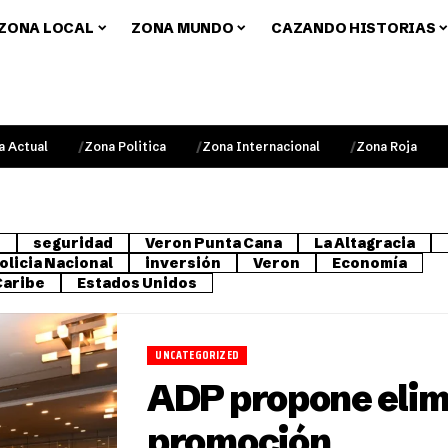
ZONA LOCAL
ZONA MUNDO
CAZANDO HISTORIAS
a Actual
Zona Politica
Zona Internacional
Zona Roja
o
seguridad
Veron Punta Cana
La Altagracia
olicia Nacional
inversión
Veron
Economía
Caribe
Estados Unidos
UNCATEGORIZED
ADP propone elim
promoción