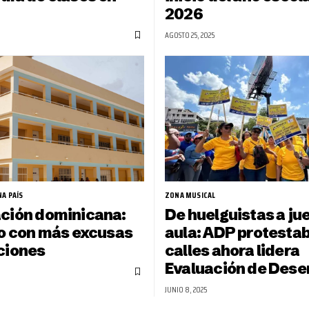
2026
AGOSTO 25, 2025
A PAÍS
ZONA MUSICAL
ción dominicana:
De huelguistas a ju
lo con más excusas
aula: ADP protestab
ciones
calles ahora lidera
Evaluación de Des
JUNIO 8, 2025