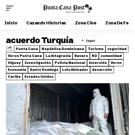
Inicio
Cazando Historias
Zona Cine
Zona De Fe
acuerdo Turquía
Punta Cana
República Dominicana
Turismo
seguridad
Veron Punta Cana
La Altagracia
Bavaro
RD
comunidad
Higuey
Investigación
Policia Nacional
inversión
Veron
Economía
Santo Domingo
Luis Abinader
desarrollo
Caribe
Estados Unidos