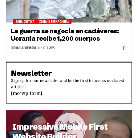
ZONA CRÍTICA
ZONA INTERNACIONAL
La guerra se negocia en cadáveres:
Ucrania recibe 1,200 cuerpos
POR
KARLA SILVERIO
JUNIO 13, 2025
Newsletter
Sign up for our newsletter and be the first to access our latest
articles!
[mc4wp_form]
Impressive Mobile First
Website Builder