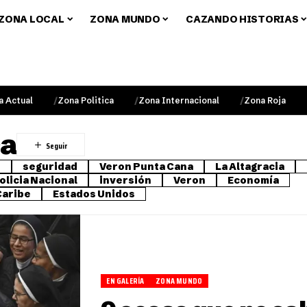
ZONA LOCAL
ZONA MUNDO
CAZANDO HISTORIAS
a Actual
Zona Politica
Zona Internacional
Zona Roja
ca
o
seguridad
Veron Punta Cana
La Altagracia
olicia Nacional
inversión
Veron
Economía
Caribe
Estados Unidos
EN GALERÍA
ZONA MUNDO