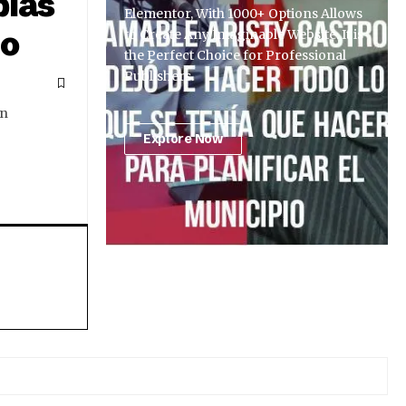
bías
Elementor, With 1000+ Options Allows
co
to Create Any Imaginable Website. It is
the Perfect Choice for Professional
Publishers.
un
Explore Now