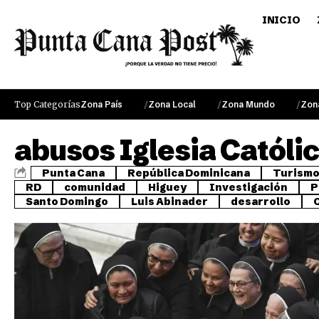
INICIO
Top Categorías
Zona País
Zona Local
Zona Mundo
Zon
abusos Iglesia Católi
Punta Cana
República Dominicana
Turism
RD
comunidad
Higuey
Investigación
P
Santo Domingo
Luis Abinader
desarrollo