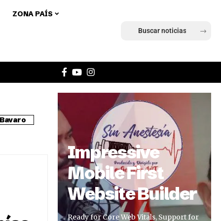
ZONA PAÍS
Ingresar
Bavaro
Impressive
Mobile First
Website Builder
Ready for Core Web Vitals, Support for