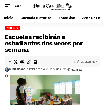
Aa
Inicio
Cazando Historias
Zona Cine
Zona De Fe
ZONA PAÍS
Escuelas recibirán a
estudiantes dos veces por
semana
1 LECTURA MÍNIMA
POR
GERALDO WT
- DIRECTOR EJECUTIVO
SEPTIEMBRE 28, 2021