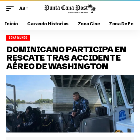
Aa
Inicio
Cazando Historias
Zona Cine
Zona De Fe
ZONA MUNDO
DOMINICANO PARTICIPA EN
RESCATE TRAS ACCIDENTE
AÉREO DE WASHINGTON