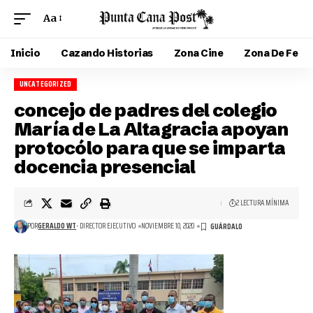
Aa
Inicio
Cazando Historias
Zona Cine
Zona De Fe
UNCATEGORIZED
concejo de padres del colegio
María de La Altagracia apoyan
protocólo para que se imparta
docencia presencial
2 LECTURA MÍNIMA
POR
GERALDO WT
- DIRECTOR EJECUTIVO
NOVIEMBRE 10, 2020