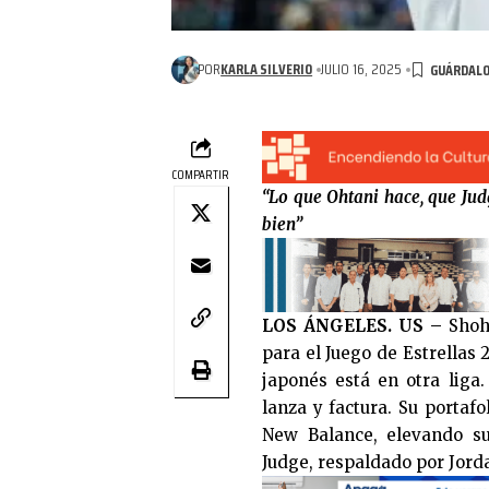
POR
KARLA SILVERIO
JULIO 16, 2025
COMPARTIR
“Lo que Ohtani hace, que Jud
bien”
LOS ÁNGELES. US –
Shoh
para el Juego de Estrellas 
japonés está en otra liga.
lanza y factura. Su portaf
New Balance, elevando su
Judge, respaldado por Jord