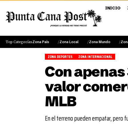
INICIO
Top Categorías
Zona País
Zona Local
Zona Mundo
Zon
ZONA DEPORTES
ZONA INTERNACIONAL
Con apenas 3
valor comerc
MLB
En el terreno pueden empatar, pero f