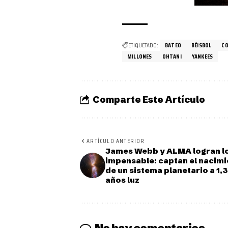
ETIQUETADO:
BATEO
BÉISBOL
C
MILLONES
OHTANI
YANKEES
Comparte Este Artículo
ARTÍCULO ANTERIOR
James Webb y ALMA logran l
impensable: captan el nacim
de un sistema planetario a 1,
años luz