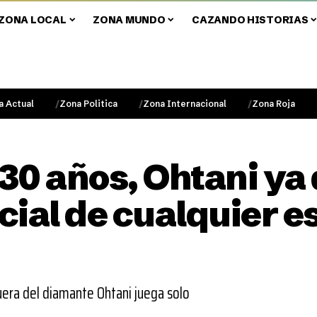
ZONA LOCAL
ZONA MUNDO
CAZANDO HISTORIAS
a Actual
Zona Politica
Zona Internacional
Zona Roja
0 años, Ohtani ya 
ial de cualquier es
uera del diamante Ohtani juega solo