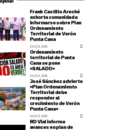
Frank Castillo Areché
exhorta comunidad a
informarse sobre Plan
Ordenamiento
Territorial de Verón
Punta Cana
JULIO 21, 2026
Ordenamiento
territorial de Punta
Cana se pone
«SALADO»
JULIO 21, 2026
José Sánchez advierte
«Plan Ordenamiento
Territorial debe
responder al
crecimiento de Verón
Punta Cana»
JULIO 21, 2026
RD Vial informa
avances en plan de