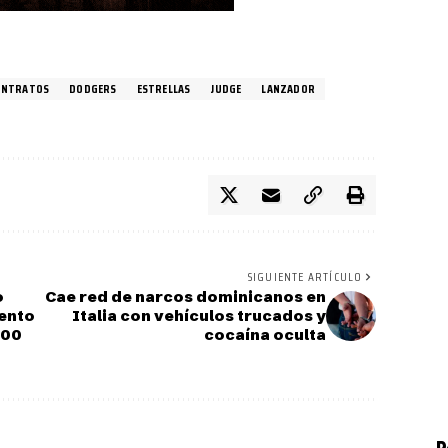
ONTRATOS
DODGERS
ESTRELLAS
JUDGE
LANZADOR
SIGUIENTE ARTÍCULO
o
Cae red de narcos dominicanos en
iento
Italia con vehículos trucados y
300
cocaína oculta
P