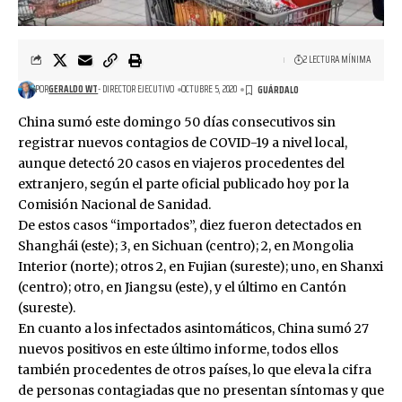
2 LECTURA MÍNIMA
POR
GERALDO WT
- DIRECTOR EJECUTIVO
OCTUBRE 5, 2020
China sumó este domingo 50 días consecutivos sin
registrar nuevos contagios de COVID-19 a nivel local,
aunque detectó 20 casos en viajeros procedentes del
extranjero, según el parte oficial publicado hoy por la
Comisión Nacional de Sanidad.
De estos casos “importados”, diez fueron detectados en
Shanghái (este); 3, en Sichuan (centro); 2, en Mongolia
Interior (norte); otros 2, en Fujian (sureste); uno, en Shanxi
(centro); otro, en Jiangsu (este), y el último en Cantón
(sureste).
En cuanto a los infectados asintomáticos, China sumó 27
nuevos positivos en este último informe, todos ellos
también procedentes de otros países, lo que eleva la cifra
de personas contagiadas que no presentan síntomas y que