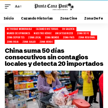
Aa
Inicio
Cazando Historias
Zona Cine
Zona De Fe
ACTIVIDAD MEMORABLE
CAZANDO HISTORIAS
EN GALERÍA
MUNDO DE OPINIONES
NUESTRO HÉROE
UNCATEGORIZED
ZONA DE FE
ZONA DEPORTES
ZONA LOCAL
ZONA MUNDO
ZONA PAÍS
ZONA REGIONAL
ZONA ROJA
ZONA SALUD
ZONA VERDE
China suma 50 días
consecutivos sin contagios
locales y detecta 20 importados