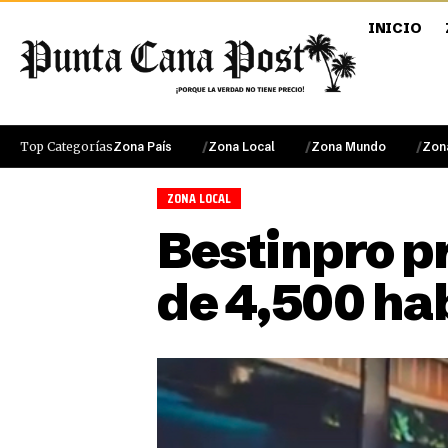
INICIO
Top Categorías
Zona País
Zona Local
Zona Mundo
Zon
ZONA LOCAL
Bestinpro p
de 4,500 ha