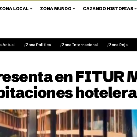
ZONA LOCAL
ZONA MUNDO
CAZANDO HISTORIAS
a Actual
Zona Politica
Zona Internacional
Zona Roja
resenta en FITUR 
bitaciones hoteler