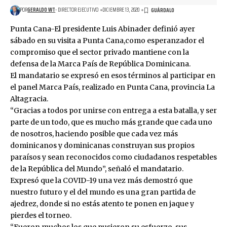
POR
GERALDO WT
- DIRECTOR EJECUTIVO
DICIEMBRE 13, 2020
Punta Cana-El presidente Luis Abinader definió ayer
sábado en su visita a Punta Cana,como esperanzador el
compromiso que el sector privado mantiene con la
defensa de la Marca País de República Dominicana.
El mandatario se expresó en esos términos al participar en
el panel Marca País, realizado en Punta Cana, provincia La
Altagracia.
“Gracias a todos por unirse con entrega a esta batalla, y ser
parte de un todo, que es mucho más grande que cada uno
de nosotros, haciendo posible que cada vez más
dominicanos y dominicanas construyan sus propios
paraísos y sean reconocidos como ciudadanos respetables
de la República del Mundo”, señaló el mandatario.
Expresó que la COVID-19 una vez más demostró que
nuestro futuro y el del mundo es una gran partida de
ajedrez, donde si no estás atento te ponen en jaque y
pierdes el torneo.
“Fueron muchos los que pusieron su esfuerzo, sus