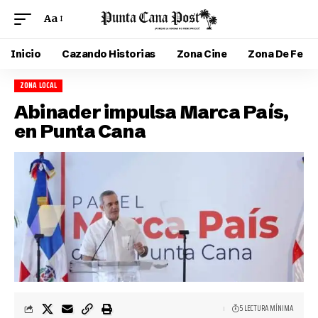
Aa
Inicio
Cazando Historias
Zona Cine
Zona De Fe
ZONA LOCAL
Abinader impulsa Marca País,
en Punta Cana
5 LECTURA MÍNIMA