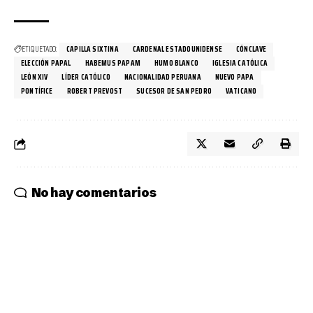
ETIQUETADO:
CAPILLA SIXTINA
CARDENAL ESTADOUNIDENSE
CÓNCLAVE
ELECCIÓN PAPAL
HABEMUS PAPAM
HUMO BLANCO
IGLESIA CATÓLICA
LEÓN XIV
LÍDER CATÓLICO
NACIONALIDAD PERUANA
NUEVO PAPA
PONTÍFICE
ROBERT PREVOST
SUCESOR DE SAN PEDRO
VATICANO
No hay comentarios