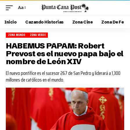
Aa
Inicio
Cazando Historias
Zona Cine
Zona De Fe
ZONA MUNDO
ZONA VERDE
HABEMUS PAPAM: Robert
Prevost es el nuevo papa bajo el
nombre de León XIV
El nuevo pontífice es el sucesor 267 de San Pedro y liderará a 1,300
millones de católicos en el mundo.