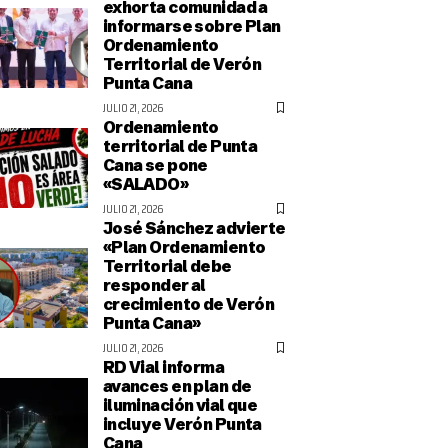
exhorta comunidad a
informarse sobre Plan
Ordenamiento
Territorial de Verón
Punta Cana
JULIO 21, 2026
Ordenamiento
territorial de Punta
Cana se pone
«SALADO»
JULIO 21, 2026
José Sánchez advierte
«Plan Ordenamiento
Territorial debe
responder al
crecimiento de Verón
Punta Cana»
JULIO 21, 2026
RD Vial informa
avances en plan de
iluminación vial que
incluye Verón Punta
Cana