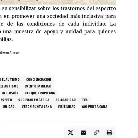
 en sensibilizar sobre los trastornos del espectro
én en promover una sociedad más inclusiva para
te de las condiciones de cada individuo. La
o una muestra de apoyo y unidad para quienes
ilias.
ible en Amazon
 EL AUTISMO
CONCIENCIACIÓN
 EL AUTISMO
EVENTO FAMILIAR
INCLUSIÓN
PARQUE TROPICANA
RESPETO
SOCIEDAD EMPÁTICA
SOLIDARIDAD
TEA
UNIDAD.
VERON PUNTA CANA
VISIBILIDAD
YAO PUNTA CANA